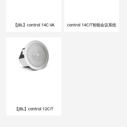
【JBL】control 14C-VA
control 14C/T智能会议系统
【JBL】control 12C/T