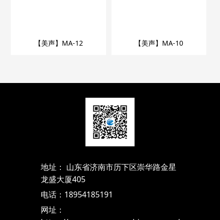
【美声】MA-12
【美声】MA-10
地址： 山东省济南市历下区崇华路金星
龙盛大厦405
电话：18954185191
网址：